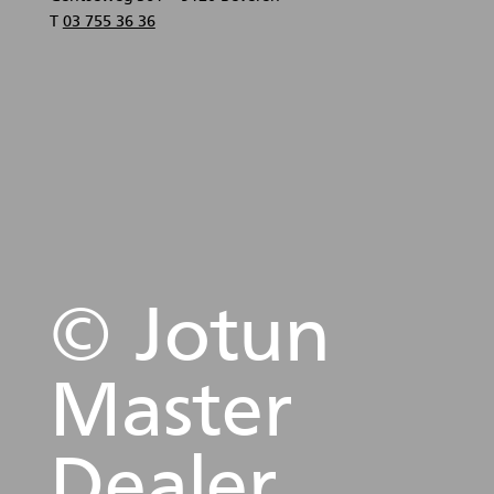
T
03 755 36 36
© Jotun
Master
Dealer