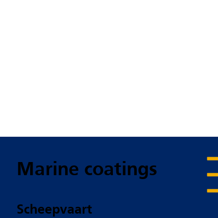
Marine coatings
Scheepvaart