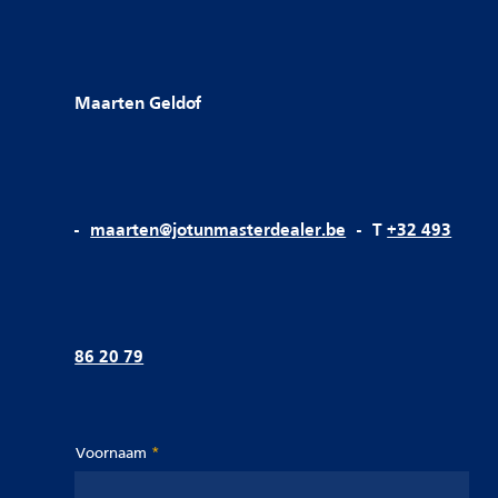
Maarten Geldof
-
maarten@jotunmasterdealer.be
-
T
+32 493
86 20 79
Voornaam