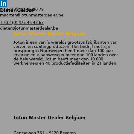
T +32 (0) 493 86 20 79
Dieter Geldof
maarten@jotunmasterdealer.be
T +32 (0) 475 46 43 67
dieter@jotunmasterdealer.be
Jotun Master Dealer Belgium
Jotun is een van ‘s werelds grootste fabrikanten van
verven en coatingproducten. Het bedrijf met zijn
oorsprong in Noorwegen heeft meer dan 100 jaar
ervaring en is aanwezig in meer dan 100 landen over
de hele wereld. Jotun heeft meer dan 10.000
werknemers en 40 productiefaciliteiten in 21 landen.
Jotun Master Dealer Belgium
Gentseweg 361 – 9120 Beveren